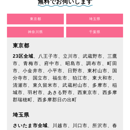
無料でお伺いします
2026/7/23
【メディア掲載】「口コミ評判ナビ」様にてアールク
東京都
埼玉県
リーニングが紹介されました！
神奈川県
千葉県
もっとみる
東京都
2026/7/8
23区全域
、八王子市、立川市、武蔵野市、三鷹
市、青梅市、府中市、昭島市、調布市、町田
【メディア掲載】「air LAB｜エアラボ」様にてアール
市、小金井市、小平市、日野市、東村山市、国
クリーニングが紹介されました！
分寺市、国立市、福生市、狛江市、東大和市、
もっとみる
清瀬市、東久留米市、武蔵村山市、多摩市、稲
城市、羽村市、あきる野市、西東京市、西多摩
郡瑞穂町、西多摩郡日の出町
埼玉県
さいたま市全域
、川越市、川口市、所沢市、春