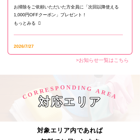
お掃除をご依頼いただいた方全員に「次回以降使える
1,000円OFFクーポン」プレゼント！
もっとみる
2026/7/27
【公式YouTube更新】エアコンが冷えない・水漏れ・
>お知らせ一覧はこちら
ポコポコ音…エアコンの不調の原因と対策をプロが解
説！
もっとみる
O
D
N
I
N
P
S
G
E
R
A
R
R
O
E
C
A
対応エリア
2026/7/24
【メディア掲載】「モノクリーン東京」様にてアール
クリーニングが紹介されました！
もっとみる
対象エリア内であれば