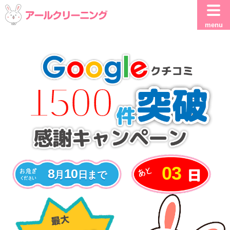
menu
1500
03
8
10
月
日
まで