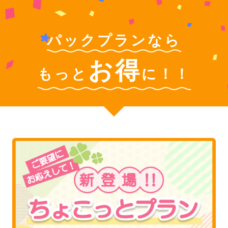
パックプランなら
お得
もっと
に！！