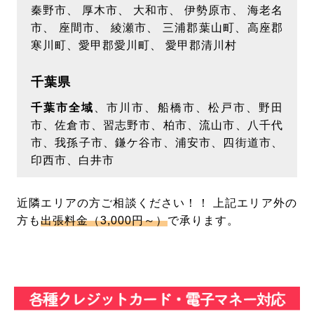
PCへ変更等の場合には再度設定が必要となりま
秦野市、 厚木市、 大和市、 伊勢原市、 海老名
市、 座間市、 綾瀬市、 三浦郡葉山町、高座郡
す。
寒川町、愛甲郡愛川町、 愛甲郡清川村
【第三者への開示について】
当社は、お客様からご提供いただいた個人情報を
千葉県
当社の範囲でのみ利用させていただきます。利用
させていただく個人情報は氏名･住所･連絡先・メ
千葉市全域
、市川市、船橋市、松戸市、野田
市、佐倉市、習志野市、柏市、流山市、八千代
ールアドレスのみに限定させていただきます。承
市、我孫子市、鎌ケ谷市、浦安市、四街道市、
諾なく、お客様からいただいた個人情報を第三者
印西市、白井市
へ開示･提供いたしません。ただし、正当な利用
目的の範囲内において、当社が信頼に足ると判断
近隣エリアの方ご相談ください！！ 上記エリア外の
し守秘義務契約を結んだ企業にお客様の個人情報
方も
出張料金（3,000円～）
で承ります。
を提供することがあります。また、法令等により
開示要求･提供義務が定められている場合、お客
様の権利･生命･財産･安全などを保護する必要が
あると合理的に判断される場合は、例外とさせて
いただきます。