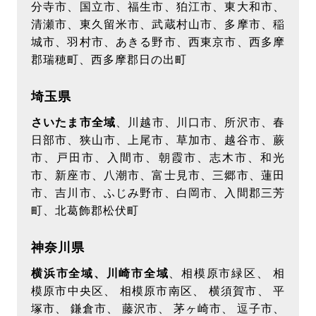
分寺市、国立市、福生市、狛江市、東大和市、
【個人を特定しない属性情報・行動履歴の取得及
清瀬市、東久留米市、武蔵村山市、多摩市、稲
び利用について】
城市、羽村市、あきる野市、西東京市、西多摩
当ウェブサイトでは、広告配信事業者が提供する
郡瑞穂町、西多摩郡日の出町
プログラムを利用し、特定のサイトにおいて行動
ターゲティング広告（サイト閲覧情報などをもと
埼玉県
にユーザーの興味・関心にあわせて広告を配信す
さいたま市全域
、川越市、川口市、所沢市、春
る広告手法）を行っております。その際、ユーザ
日部市、狭山市、上尾市、草加市、越谷市、蕨
ーのサイト訪問履歴情報を採取するためCookieを
市、戸田市、入間市、朝霞市、志木市、和光
使用しています（ただし、個人を特定・識別でき
市、新座市、八潮市、富士見市、三郷市、蓮田
るような情報は一切含まれておりません）
市、吉川市、ふじみ野市、白岡市、入間郡三芳
広告配信事業者は 当該Cookieを使用して当ウェ
町、北葛飾郡松伏町
ブサイトへの過去のアクセス情報に基づいて広告
を配信します。この広告の無効化を希望されるユ
神奈川県
ーザーは 広告配信事業者のオプトアウトページに
横浜市全域、川崎市全域
、相模原市緑区、 相
アクセスして、Cookie の使用を無効にできま
模原市中央区、 相模原市南区、 横須賀市、 平
す。ブラウザの変更、Cookieの削除及び新しい
塚市、 鎌倉市、 藤沢市、 茅ヶ崎市、 逗子市、