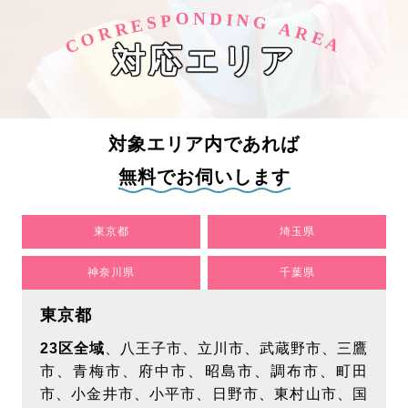
に定め、その目的達成に必要な限度において個人
O
D
N
I
N
P
S
G
E
R
A
R
R
O
E
情報を収集いたします。お客様からの当社サービ
C
A
対応エリア
スに関するお問い合わせ、申込み、サービス提供
等の際にお客様の個人情報を収集いたします。個
人情報をいただく際には、お客様の最新情報をご
提供いただけるようお願い致します。
対象エリア内であれば
【個人情報の利用目的について】
無料でお伺いします
当社は、以下に記載する目的でお客様の個人情報
を利用させていただきます。個人情報の利用範囲
東京都
埼玉県
に関しては、次項目「第三者への開示について」
をご確認ください。
神奈川県
千葉県
各種サービス提供のため
東京都
市場調査･お客様ご利用状況の分析のため
各種サービス案内のため
23区全域
、八王子市、立川市、武蔵野市、三鷹
お客様に提供するサービス向上･改善のため
市、青梅市、府中市、昭島市、調布市、町田
関連情報のご案内を送付
市、小金井市、小平市、日野市、東村山市、国