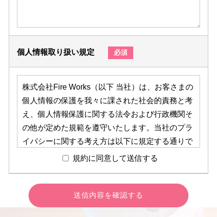
個人情報取り扱い規定
必須
株式会社Fire Works（以下 当社）は、お客さまの
個人情報の保護を我々に課された社会的責務と考
え、個人情報保護に関する法令および行政機関そ
の他が定めた規範を遵守いたします。当社のプラ
イバシーに関する考え方は以下に規定する通りで
す。 法令の改正等の事情により随時修正または削
規約に同意して送信する
除されることがございますが、最新の方針は本ペ
ージに記載いたします。【個人情報の収集につい
て】
当社は、個人情報の収集目的を事業範囲内で明確