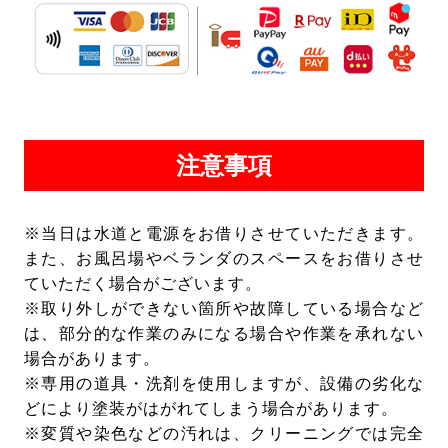
【個人情報の開示･訂正･追加･削除･利用停止につ
いて】
お客様から個人情報の開示･訂正･追加･削除･利用
停止等の要求があった場合、お客様ご自身の問合
せ(電話又はメール)であることが当社にて確認で
きた場合に限り、できるだけ速やかに、当社で管
注意事項
理するお客様の個人情報を開示･訂正･追加･削除･
利用停止いたします。
※当日は水道と電源をお借りさせていただきます。
また、お風呂場やベランダのスペースをお借りさせ
ていただく場合がございます。
※取り外しができない箇所や故障している場合など
は、部分的な作業のみになる場合や作業を承れない
場合があります。
※専用の道具・洗剤を使用しますが、設備の劣化な
どにより塗装がはがれてしまう場合があります。
※変質や染色などの汚れは、クリーニングでは完全